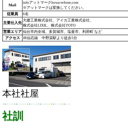
infoアットマークhowa-reform.com
Mail
※アットマークは変換してください。
従業員
6名
大建工業株式会社、アイカ工業株式会社、
主要仕入先
株式会社LIXIL、株式会社TOTO
営業エリア
仙台市内全域、多賀城市、塩釜市、利府町 など
アクセス
JR仙石線 中野栄駅より徒歩5分
本社社屋
社訓