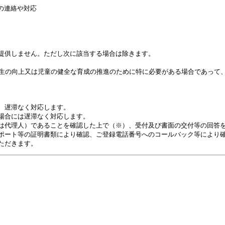
の連絡や対応
提供しません。ただし次に該当する場合は除きます。
生の向上又は児童の健全な育成の推進のために特に必要がある場合であって
、遅滞なく対応します。
場合には遅滞なく対応します。
は代理人）であることを確認した上で（※）、受付及び書面の交付等の回答
ポート等の証明書類により確認、ご登録電話番号へのコールバック等により
ただきます。