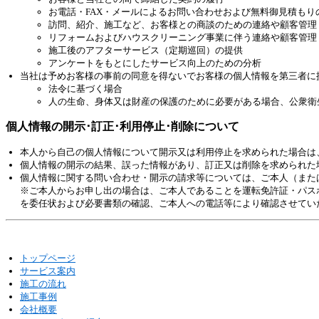
お電話・FAX・メールによるお問い合わせおよび無料御見積もり
訪問、紹介、施工など、お客様との商談のための連絡や顧客管理
リフォームおよびハウスクリーニング事業に伴う連絡や顧客管理
施工後のアフターサービス（定期巡回）の提供
アンケートをもとにしたサービス向上のための分析
当社は予めお客様の事前の同意を得ないでお客様の個人情報を第三者に
法令に基づく場合
人の生命、身体又は財産の保護のために必要がある場合、公衆衛
個人情報の開示･訂正･利用停止･削除について
本人から自己の個人情報について開示又は利用停止を求められた場合は
個人情報の開示の結果、誤った情報があり、訂正又は削除を求められた
個人情報に関する問い合わせ・開示の請求等については、ご本人（また
※ご本人からお申し出の場合は、ご本人であることを運転免許証・パス
を委任状および必要書類の確認、ご本人への電話等により確認させてい
トップページ
サービス案内
施工の流れ
施工事例
会社概要